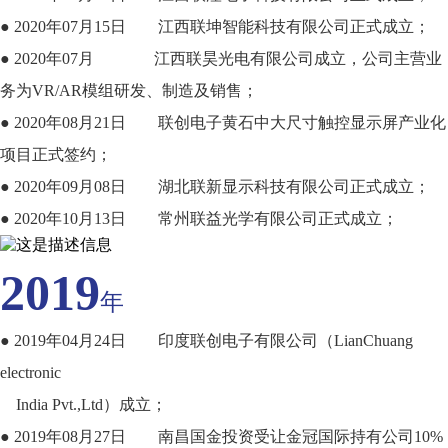
● 2020年07月15日 江西联坤智能科技有限公司正式成立；
● 2020年07月 江西联昊光电有限公司成立，公司主营业
务为VR/AR模组研发、制造及销售；
● 2020年08月21日 联创电子黄石中大尺寸触控显示屏产业化
项目正式签约；
● 2020年09月08日 湖北联新显示科技有限公司正式成立；
● 2020年10月13日 常州联益光学有限公司正式成立；
2019
年
● 2019年04月24日 印度联创电子有限公司（LianChuang
electronic
India Pvt.,Ltd）成立；
● 2019年08月27日 南昌国金投资受让金冠国际持有公司10%