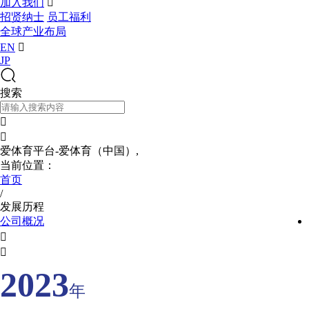
加入我们

招贤纳士
员工福利
全球产业布局
EN

JP
搜索


爱体育平台-爱体育（中国）,
当前位置：
首页
/
发展历程
公司概况


2023
年