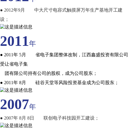
● 2012年9月 中大尺寸电容式触摸屏万年生产基地开工建
设；
2011
年
● 2011年 5月 省电子集团整体改制，江西鑫盛投资有限公司
受让省电子集
团
有限公司持有公司的股权，成为公司股东；
● 2011年 8月 硅谷天堂等风险投资基金成为公司股东；
2007
年
● 2007年 8月 8日 联创电子科技园开工建设；