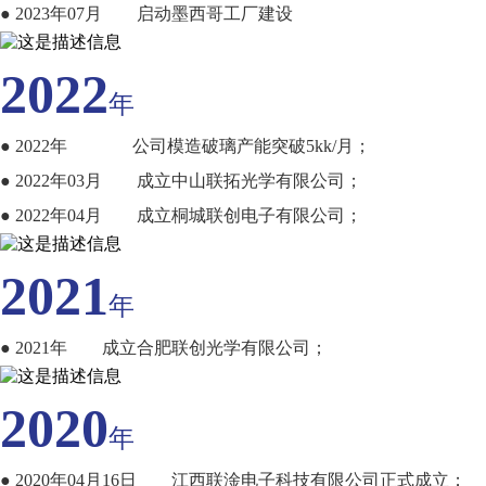
● 2023年07月 启动墨西哥工厂建设
2022
年
● 2022年 公司模造破璃产能突破5kk/月；
● 2022年03月 成立中山联拓光学有限公司；
● 2022年04月 成立桐城联创电子有限公司；
2021
年
● 2021年 成立合肥联创光学有限公司；
2020
年
● 2020年04月16日 江西联淦电子科技有限公司正式成立；