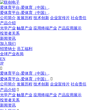
爱体育平台-爱体育（中国）,
爱体育平台-爱体育（中国）,
公司简介
发展历程
技术创新
企业宣传片
社会责任
产品介绍
光学产业
触显产业
应用终端产业
产品应用展示
投资者关系
新闻资讯
加入我们
招贤纳士
员工福利
全球产业布局
EN
JP

爱体育平台-爱体育（中国）,
爱体育平台-爱体育（中国）,

公司简介
发展历程
技术创新
企业宣传片
社会责任
产品介绍

光学产业
触显产业
应用终端产业
产品应用展示
投资者关系
新闻资讯