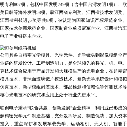
明专利807项，包括中国发明749项（含中国台湾发明1项）、欧
美日韩等海外发明58项。获江西省专利奖、江西省技术发明奖、
江西省科技进步奖等共8项，被认定为国家知识产权示范企业、
国家技术创新示范企业、国家制造业单项冠军企业、江西省汽车
电子产业链链主企业。
公司具备自精密光学模具、光学元件、光学镜头到影像模组全产
业链的研发设计、工程制造能力，是全球领先的将光、机、电、
算技术综合应用于产品开发和大规模生产的光电企业，在超精密
模具技术、非球面玻璃镜片模造技术、复杂光学系统设计和模拟
仿真技术、新型模组封装技术、部品检测和信赖性等评测技术等
核心光电技术的研究和应用上处于行业先进水平。
联创电子秉承“联合共赢，创新发展”企业精神，利用业已形成的
超精密光学元件制造基础，充分发挥研发、制造优势，加大资本
投入，重点深耕和发展车载光学、运动相机、无人机、智能手