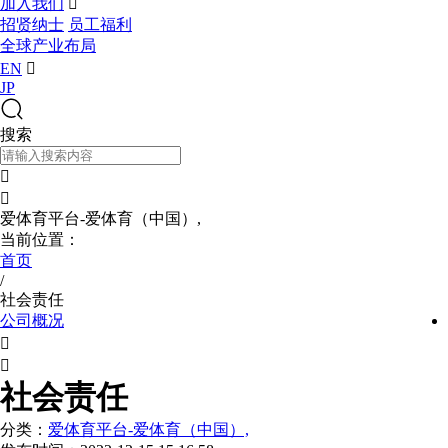
加入我们

招贤纳士
员工福利
全球产业布局
EN

JP
搜索


爱体育平台-爱体育（中国）,
当前位置：
首页
/
社会责任
公司概况


社会责任
分类：
爱体育平台-爱体育（中国）,