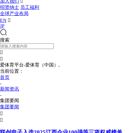
加入我们

招贤纳士
员工福利
全球产业布局
EN

JP
搜索


爱体育平台-爱体育（中国）,
当前位置：
首页
-
新闻资讯
-
集团要闻
集团要闻


联创电子入选2025江西企业100强等三项权威榜单