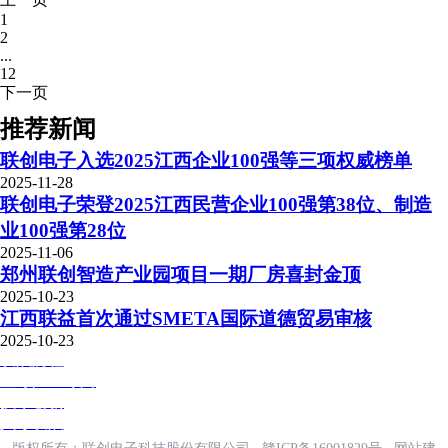
1
2
...
12
下一页
推荐新闻
联创电子入选2025江西企业100强等三项权威榜单
2025-11-28
联创电子荣登2025江西民营企业100强第38位、制造
业100强第28位
2025-11-06
郑州联创智造产业园项目一期厂房喜封金顶
2025-10-23
江西联益首次通过SMETA国际道德贸易审核
2025-10-23
发展历程
全球产业布局
技术创新
人才发展