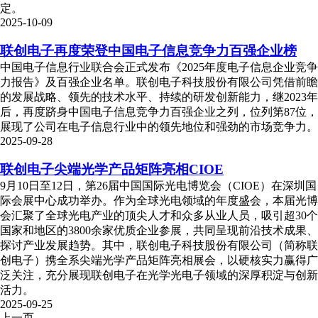
定。
2025-10-09
联创电子再度荣登中国电子信息竞争力百强企业榜
中国电子信息行业联合会正式发布《2025年度电子信息企业竞争
力报告》及百强企业名单。联创电子科技股份有限公司凭借前瞻
的发展战略、领先的技术水平、持续的研发创新能力，继2023年
后，再度跻身中国电子信息竞争力百强企业之列，位列第87位，
展现了公司在电子信息行业中的领先地位和强劲的市场竞争力。
2025-09-28
联创电子尖端光学产品矩阵亮相CIOE
9月10日至12日，第26届中国国际光电博览会（CIOE）在深圳国
际会展中心成功举办。作为全球光电领域的年度盛会，本届光博
会汇聚了全球光电产业的顶尖人才和众多从业人员，吸引超30个
国家和地区的3800余家优质企业参展，共同呈现前沿技术成果、
探讨产业发展趋势。其中，联创电子科技股份有限公司（简称联
创电子）携全系尖端光学产品矩阵亮相展会，以硬核实力赢得广
泛关注，充分展现联创电子在光学光电子领域的深厚积淀与创新
活力。
2025-09-25
上一页