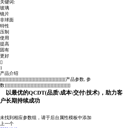
关键词:
玻璃
镜片
非球面
特性
压制
使用
提高
固有
更好

1
产品介绍
[[[[[[[[[[[[[[[[[[[[[[[[[[[[[[[[[[[[[[[[[[[[[[产品参数, 参
数]]]]]]]]]]]]]]]]]]]]]]]]]]]]]]]]]]]]]]]]]]]]]]
以最优的QCDT(品质\成本\交付\技术)，助力客
户长期持续成功
未找到相应参数组，请于后台属性模板中添加
上一个