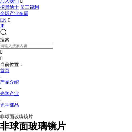
加入我们

招贤纳士
员工福利
全球产业布局
EN

JP
搜索


当前位置：
首页
-
产品介绍
-
光学产业
-
光学部品
-
非球面玻璃镜片
非球面玻璃镜片