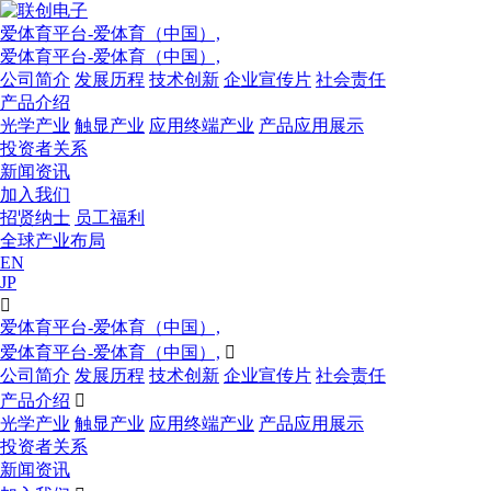
爱体育平台-爱体育（中国）,
爱体育平台-爱体育（中国）,
公司简介
发展历程
技术创新
企业宣传片
社会责任
产品介绍
光学产业
触显产业
应用终端产业
产品应用展示
投资者关系
新闻资讯
加入我们
招贤纳士
员工福利
全球产业布局
EN
JP

爱体育平台-爱体育（中国）,
爱体育平台-爱体育（中国）,

公司简介
发展历程
技术创新
企业宣传片
社会责任
产品介绍

光学产业
触显产业
应用终端产业
产品应用展示
投资者关系
新闻资讯