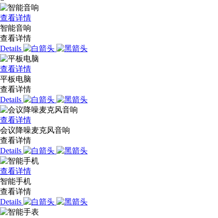
查看详情
智能音响
查看详情
Details
查看详情
平板电脑
查看详情
Details
查看详情
会议降噪麦克风音响
查看详情
Details
查看详情
智能手机
查看详情
Details