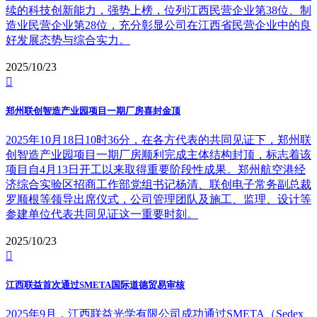
续的科技创新能力，强势上榜，位列江西民营企业第38位、制
造业民营企业第28位，充分彰显公司在江西省民营企业中的良
好发展态势与综合实力。
2025/10/23

郑州联创智造产业园项目一期厂房喜封金顶
2025年10月18日10时36分，在各方代表的共同见证下，郑州联
创智造产业园项目一期厂房顺利完成主体结构封顶，标志着该
项目自4月13日开工以来取得重要阶段性成果。郑州航空港经
济综合实验区招商工作部党组书记杨清、联创电子常务副总裁
罗顺根等领导出席仪式，公司管理团队及施工、监理、设计等
参建单位代表共同见证这一重要时刻。
2025/10/23

江西联益首次通过SMETA国际道德贸易审核
2025年9月，江西联益光学有限公司成功通过SMETA（Sedex